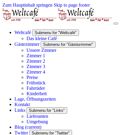
Zum Hauptinhalt springen
Skip to page footer
Weltcafé
Submenu for "Weltcafé"
Das kleine Café
Gästezimmer
Submenu for "Gästezimmer"
Unsere Zimmer
Zimmer 1
Zimmer 2
Zimmer 3
Zimmer 4
Preise
Frühstück
Fahrräder
Kinderbett
Lage, Öffnungszeiten
Kontakt
Links
Submenu for "Links"
Lieferanten
Umgebung
Blog
(current)
Twitter
Submenu for "Twitter"