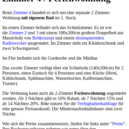
Beim
Zimmer 4
handelt es sich um eine separate 2 Zimmer-
Wohnung
mit eigenem Bad
im 1. Stock.
Im ersten Zimmer befindet sich das Schlafzimmer. Es ist wie
die
Zimmer 2
und
3
mit einem 180x200cm großem Doppelbett aus
Massivholz von
Bettkonzept
und einem
stromsparenden
Radiowecker
ausgestattet. Im Zimmer steht ein Kleiderschrank und
zwei Schwingsessel.
Im Flur befindet sich die Garderobe und die Minibar.
Das zweite Zimmer verfügt über ein Schlafsofa (140x200cm) für 2
Personen, einen Esstisch für 4 Personen und eine Küche (Herd,
Kühlschrank, Spülmaschine, Wasserkocher, Kaffeemaschine,
Toaster).
Die Wohnung kann auch als 2-Zimmer
Ferienwohnung
angemietet
werden. Ab 3 Nächten gibt es 10% Rabatt, ab 7 Nächten 15% und
ab 14 Nächten 20%. Bitte nutzen Sie die
Verfügbarkeitsabfrage
für
eine genaue Preisauskunft. Die Mindestaufenthaltsdauer sind zwei
Nächte.
Wie sich die Preise zusammensetzen, finden Sie links unter "
Preise
".
Ihre Buchungsanfragen nehmen wir gerne über den