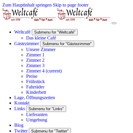
Zum Hauptinhalt springen
Skip to page footer
Weltcafé
Submenu for "Weltcafé"
Das kleine Café
Gästezimmer
Submenu for "Gästezimmer"
Unsere Zimmer
Zimmer 1
Zimmer 2
Zimmer 3
Zimmer 4
(current)
Preise
Frühstück
Fahrräder
Kinderbett
Lage, Öffnungszeiten
Kontakt
Links
Submenu for "Links"
Lieferanten
Umgebung
Blog
Twitter
Submenu for "Twitter"