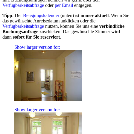
Verfügbarkeitsabfrage
oder
per Email
entgegen.
Tipp
: Der
Belegungskalender
(unten) ist
immer aktuell
. Wenn Sie
das gewünschte Anreisedatum anklicken oder die
Verfügbarkeitsabfrage
nutzen, können Sie uns eine
verbindliche
Buchungsanfrage
zuschicken. Das gewünschte Zimmer wird
dann
sofort für Sie reserviert
.
Show larger version for:
Show larger version for: