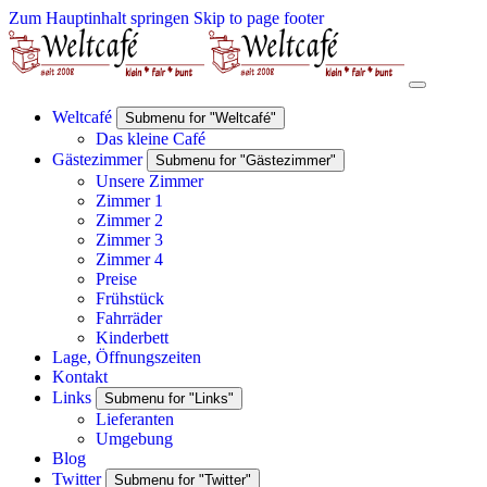
Zum Hauptinhalt springen
Skip to page footer
Weltcafé
Submenu for "Weltcafé"
Das kleine Café
Gästezimmer
Submenu for "Gästezimmer"
Unsere Zimmer
Zimmer 1
Zimmer 2
Zimmer 3
Zimmer 4
Preise
Frühstück
Fahrräder
Kinderbett
Lage, Öffnungszeiten
Kontakt
Links
Submenu for "Links"
Lieferanten
Umgebung
Blog
Twitter
Submenu for "Twitter"