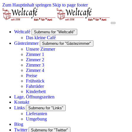
Zum Hauptinhalt springen
Skip to page footer
Weltcafé
Submenu for "Weltcafé"
Das kleine Café
Gästezimmer
Submenu for "Gästezimmer"
Unsere Zimmer
Zimmer 1
Zimmer 2
Zimmer 3
Zimmer 4
Preise
Frühstück
Fahrräder
Kinderbett
Lage, Öffnungszeiten
Kontakt
Links
Submenu for "Links"
Lieferanten
Umgebung
Blog
Twitter
Submenu for "Twitter"