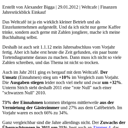
Erstellt von Alexander Bigga |
29.01.2012
|
Weltcafe
|
Finanzen
Jahresrückblick
Einkauf
Das Weltcafé ist ja ein wirklich kleiner Betrieb und als
Einzelunternehmen aufgestellt. Und da ich nicht nur gerne Kaffee
trinke, sondern auch gerne mit Zahlen jongliere, mache ich meine
Buchhaltung selbst.
Deshalb ist auch seit 1.1.12 mein Jahresabschluss vom Vorjahr
fertig. Aber ich habe erst heute die Zeit gefunden, ein paar bunte
Tortendiagramme daraus zu machen. Dann muss ich nicht so viele
Zahlen schreiben, und das Thema ist nicht so trocken.
Auch im Jahr 2011 ging es bergauf mit dem Weltcafé.
Der
Umsatz
(Einnahmen) stieg um
+10%
im Vergleich zum Vorjahr.
Die
Ausgaben stiegen
leider noch viel mehr und zwar
um +32%
.
Unterm Strich steht deshalb 2011 eine "rote Null" nach einer
"schwarzen Null" 2010.
73% der Einnahmen
kommen übrigens mittlerweile
aus der
Vermietung der Gästezimmer
und 27% aus dem Cafébetrieb. Im
Vorjahr waren es noch 66% zu 34%.
Ganz vergleichbar sind die Jahre allerdings nicht. Der
Zuwachs der
Übernachtungen in 2011 um 21%
liegt auch an
Zimmer 4
, das