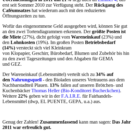
erst seit Sommer 2010 zur Verfügung steht. Der
Rückgang des
Caféumsatzes
hat wiederum auch mit den reduzierten
Öffnungszeiten zu tun.
Wofür das eingenommene Geld ausgegeben wird, können Sie gut
an den zwei Tortendiagrammen erkennen. Der
größte Posten ist
die Miete
(27%), dicht gefolgt vom
Wareneinkauf
(23%) und
den
Lohnkosten
(19%). Im großen Posten
Betriebsbedarf
(14%)
versteckt sich viel Kleinkram
von Klopapier, Geschirr, Bürobedarf, Blumen und Zubehör bis hin
zu den zwei Tageszeitungen und den Abgaben für GEMA
und GEZ.
Der Wareneinkauf (Lebensmittel) verteilt sich zu
34% auf
den
Nahrungsquell
- den Bioladen unseres Vertrauens aus dem
Nachbarstadtteil Plauen.
13%
fallen auf unseren Brötchen- und
Kuchenbäcker
Thomas Heller (Bio-Konditorei Bucheckchen)
.
Weitere
22%
geben wir in der
F.A.I.R.E.
für Fairhandels-
Lebensmittel (dwp, EL PUENTE, GEPA, u.a.) aus.
Genug der Zahlen!
Zusammenfassend
kann man sagen:
Das Jahr
2011 war erfreulich gut.