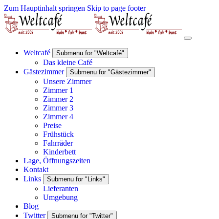
Zum Hauptinhalt springen
Skip to page footer
Weltcafé
Submenu for "Weltcafé"
Das kleine Café
Gästezimmer
Submenu for "Gästezimmer"
Unsere Zimmer
Zimmer 1
Zimmer 2
Zimmer 3
Zimmer 4
Preise
Frühstück
Fahrräder
Kinderbett
Lage, Öffnungszeiten
Kontakt
Links
Submenu for "Links"
Lieferanten
Umgebung
Blog
Twitter
Submenu for "Twitter"