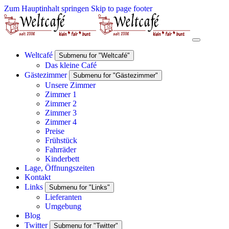
Zum Hauptinhalt springen
Skip to page footer
Weltcafé
Submenu for "Weltcafé"
Das kleine Café
Gästezimmer
Submenu for "Gästezimmer"
Unsere Zimmer
Zimmer 1
Zimmer 2
Zimmer 3
Zimmer 4
Preise
Frühstück
Fahrräder
Kinderbett
Lage, Öffnungszeiten
Kontakt
Links
Submenu for "Links"
Lieferanten
Umgebung
Blog
Twitter
Submenu for "Twitter"