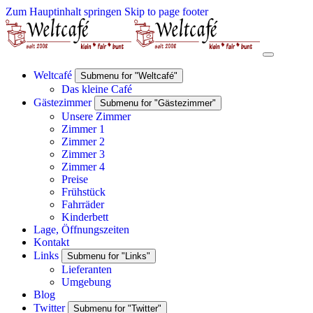
Zum Hauptinhalt springen
Skip to page footer
Weltcafé
Submenu for "Weltcafé"
Das kleine Café
Gästezimmer
Submenu for "Gästezimmer"
Unsere Zimmer
Zimmer 1
Zimmer 2
Zimmer 3
Zimmer 4
Preise
Frühstück
Fahrräder
Kinderbett
Lage, Öffnungszeiten
Kontakt
Links
Submenu for "Links"
Lieferanten
Umgebung
Blog
Twitter
Submenu for "Twitter"