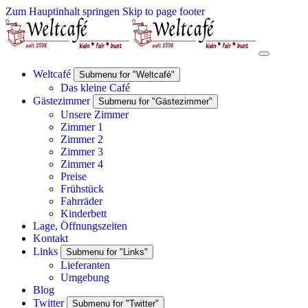
Zum Hauptinhalt springen
Skip to page footer
Weltcafé
Submenu for "Weltcafé"
Das kleine Café
Gästezimmer
Submenu for "Gästezimmer"
Unsere Zimmer
Zimmer 1
Zimmer 2
Zimmer 3
Zimmer 4
Preise
Frühstück
Fahrräder
Kinderbett
Lage, Öffnungszeiten
Kontakt
Links
Submenu for "Links"
Lieferanten
Umgebung
Blog
Twitter
Submenu for "Twitter"