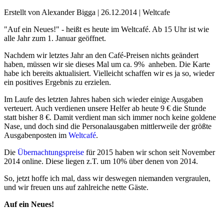
Erstellt von Alexander Bigga |
26.12.2014
|
Weltcafe
"Auf ein Neues!" - heißt es heute im Weltcafé. Ab 15 Uhr ist wie
alle Jahr zum 1. Januar geöffnet.
Nachdem wir letztes Jahr an den Café-Preisen nichts geändert
haben, müssen wir sie dieses Mal um ca. 9% anheben. Die Karte
habe ich bereits aktualisiert. Vielleicht schaffen wir es ja so, wieder
ein positives Ergebnis zu erzielen.
Im Laufe des letzten Jahres haben sich wieder einige Ausgaben
verteuert. Auch verdienen unsere Helfer ab heute 9 € die Stunde
statt bisher 8 €. Damit verdient man sich immer noch keine goldene
Nase, und doch sind die Personalausgaben mittlerweile der größte
Ausgabenposten im
Weltcafé
.
Die
Übernachtungspreise
für 2015 haben wir schon seit November
2014 online. Diese liegen z.T. um 10% über denen von 2014.
So, jetzt hoffe ich mal, dass wir deswegen niemanden vergraulen,
und wir freuen uns auf zahlreiche nette Gäste.
Auf ein Neues!