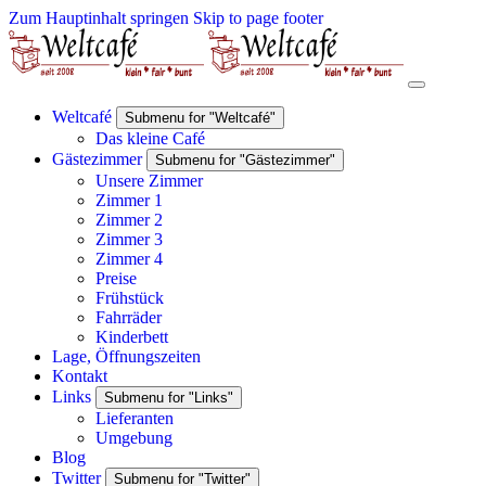
Zum Hauptinhalt springen
Skip to page footer
Weltcafé
Submenu for "Weltcafé"
Das kleine Café
Gästezimmer
Submenu for "Gästezimmer"
Unsere Zimmer
Zimmer 1
Zimmer 2
Zimmer 3
Zimmer 4
Preise
Frühstück
Fahrräder
Kinderbett
Lage, Öffnungszeiten
Kontakt
Links
Submenu for "Links"
Lieferanten
Umgebung
Blog
Twitter
Submenu for "Twitter"