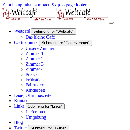
Zum Hauptinhalt springen
Skip to page footer
Weltcafé
Submenu for "Weltcafé"
Das kleine Café
Gästezimmer
Submenu for "Gästezimmer"
Unsere Zimmer
Zimmer 1
Zimmer 2
Zimmer 3
Zimmer 4
Preise
Frühstück
Fahrräder
Kinderbett
Lage, Öffnungszeiten
Kontakt
Links
Submenu for "Links"
Lieferanten
Umgebung
Blog
Twitter
Submenu for "Twitter"