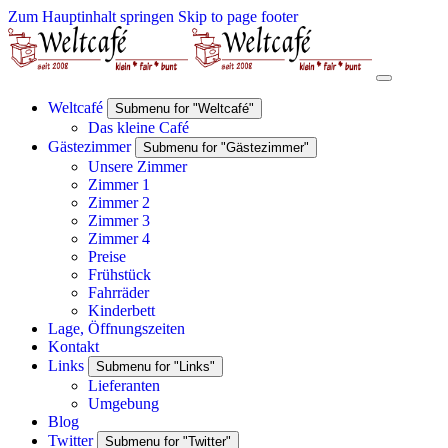
Zum Hauptinhalt springen
Skip to page footer
Weltcafé
Submenu for "Weltcafé"
Das kleine Café
Gästezimmer
Submenu for "Gästezimmer"
Unsere Zimmer
Zimmer 1
Zimmer 2
Zimmer 3
Zimmer 4
Preise
Frühstück
Fahrräder
Kinderbett
Lage, Öffnungszeiten
Kontakt
Links
Submenu for "Links"
Lieferanten
Umgebung
Blog
Twitter
Submenu for "Twitter"