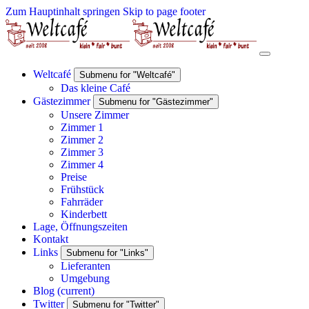
Zum Hauptinhalt springen
Skip to page footer
Weltcafé
Submenu for "Weltcafé"
Das kleine Café
Gästezimmer
Submenu for "Gästezimmer"
Unsere Zimmer
Zimmer 1
Zimmer 2
Zimmer 3
Zimmer 4
Preise
Frühstück
Fahrräder
Kinderbett
Lage, Öffnungszeiten
Kontakt
Links
Submenu for "Links"
Lieferanten
Umgebung
Blog
(current)
Twitter
Submenu for "Twitter"