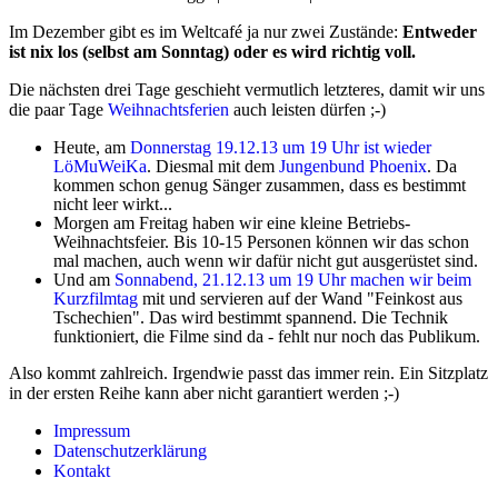
Im Dezember gibt es im Weltcafé ja nur zwei Zustände:
Entweder
ist nix los (selbst am Sonntag) oder es wird richtig voll.
Die nächsten drei Tage geschieht vermutlich letzteres, damit wir uns
die paar Tage
Weihnachtsferien
auch leisten dürfen ;-)
Heute, am
Donnerstag 19.12.13 um 19 Uhr ist wieder
LöMuWeiKa
. Diesmal mit dem
Jungenbund Phoenix
. Da
kommen schon genug Sänger zusammen, dass es bestimmt
nicht leer wirkt...
Morgen am Freitag haben wir eine kleine Betriebs-
Weihnachtsfeier. Bis 10-15 Personen können wir das schon
mal machen, auch wenn wir dafür nicht gut ausgerüstet sind.
Und am
Sonnabend, 21.12.13 um 19 Uhr machen wir beim
Kurzfilmtag
mit und servieren auf der Wand "Feinkost aus
Tschechien". Das wird bestimmt spannend. Die Technik
funktioniert, die Filme sind da - fehlt nur noch das Publikum.
Also kommt zahlreich. Irgendwie passt das immer rein. Ein Sitzplatz
in der ersten Reihe kann aber nicht garantiert werden ;-)
Impressum
Datenschutzerklärung
Kontakt